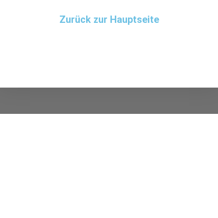
Zurück zur Hauptseite
Wenn Du meine Seite gut findest und mich
unterstützen möchtest, kannst Du mir sehr
gerne eine kleine Spende zukommen lassen.
Kicke einfach auf das PAYPAL Symbol.
VIELEN DANK!